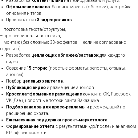
Разработка
контент‑плана
на период оказания услуги.
Оформление канала
: базовые макеты (обложки), настройка
описания и тегов.
Производство
3 видеороликов
:
– подготовка текста/структуры,
– профессиональная съёмка,
– монтаж (без сложных 3D‑эффектов — если не согласовано
отдельно).
Разработка
цепляющих обложек/заставок
для каждого
видео.
Создание
15 сторис
(простые форматы: репосты, отзывы,
анонсы).
Подбор
целевых хештегов
.
Публикация видео
и размещение анонсов.
Кроссплатформенное размещение
контента: OK, Facebook,
VK, Дзен, новостные потоки сайта Заказчика.
Подбор каналов для кросс‑рекламы
и рекомендаций по
расширению охвата.
Ежемесячная поддержка проект‑маркетолога
.
Формирование отчёта
с результатами «до/после» и анализом
KPI эффективности.