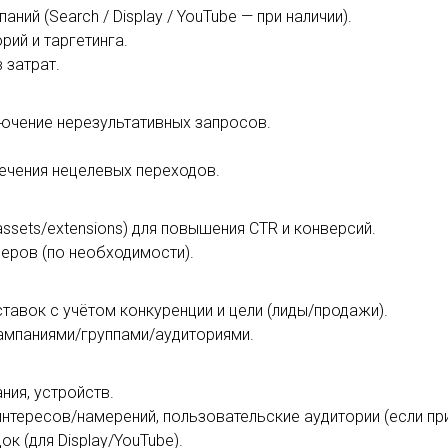
ий (Search / Display / YouTube — при наличии).
рий и таргетинга.
 затрат.
ючение нерезультативных запросов.
сечения нецелевых переходов.
ssets/extensions) для повышения CTR и конверсий.
еров (по необходимости).
ставок с учётом конкуренции и цели (лиды/продажи).
мпаниями/группами/аудиториями.
ния, устройств.
интересов/намерений, пользовательские аудитории (если пр
к (для Display/YouTube).