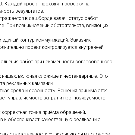
0. Каждый проект проходит проверку на
ьность результатов.
отражается в дашборде задач: статус работ
е. При возникновении обстоятельств, влияющих
 единый контур коммуникаций. Заказчик
лнительно проект контролируется внутренней
ыполнения работ при неизменности согласованного
х нишах, включая сложные и нестандартные. Этот
та рекламных кампаний.
нтная среда и сезонность. Решения принимаются
ивает управляемость затрат и прогнозируемость
: корректная точка приёма обращений,
ов и обеспечивает качественную реализацию
зоны ответственности — фиксируются в договоре.