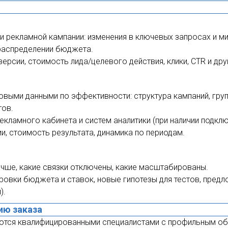
и рекламной кампании: изменения в ключевых запросах и м
 распределении бюджета.
ерсии, стоимость лида/целевого действия, клики, CTR и дру
овыми данными по эффективности: структура кампаний, гру
тов.
екламного кабинета и систем аналитики (при наличии подк
и, стоимость результата, динамика по периодам.
учше, какие связки отключены, какие масштабированы.
овки бюджета и ставок, новые гипотезы для тестов, предл
).
ию заказа
ются квалифицированными специалистами с профильным обр