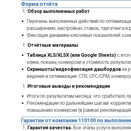
Форма отчёта
Обзор выполненных работ
Перечень выполненных действий по оптимизаци
расширениях, настройках ставок, таргетинга и
Фиксация динамики ключевых показателей: конв
Отчётные материалы
Таблица XLS/XLSX (или Google Sheets)
с итог
клики, показы, конверсии и стоимость результа
Скриншоты/видеофиксация дашбордов
из р
ведения и оптимизации: CTR, CPC/CPM, конверси
Итоговые выводы и рекомендации
Итоги по результатам месяца: что сработало л
Рекомендации по дальнейшим шагам: корректир
повышению конверсии (в рамках рекомендаций
Гарантии от компании 110100 по выполнен
Гарантия качества.
Все этапы услуги выполня