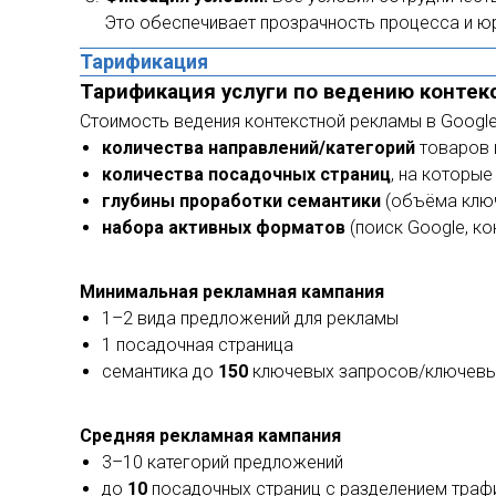
Это обеспечивает прозрачность процесса и ю
Тарификация
Тарификация услуги по ведению контекс
Стоимость ведения контекстной рекламы в Google
количества направлений/категорий
товаров и
количества посадочных страниц
, на которы
глубины проработки семантики
(объёма ключе
набора активных форматов
(поиск Google, ко
Минимальная рекламная кампания
1–2 вида предложений для рекламы
1 посадочная страница
семантика до
150
ключевых запросов/ключевы
Средняя рекламная кампания
3–10 категорий предложений
до
10
посадочных страниц с разделением трафи