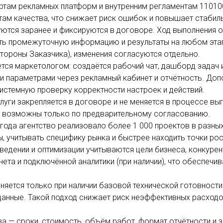
ртам рекламных платформ и внутренним регламентам 11010
там качества, что снижает риск ошибок и повышает стабил
уются заранее и фиксируются в договоре. Ход выполнения 
ть промежуточную информацию и результаты на любом этап
тороны Заказчика), изменения согласуются отдельно.
ся маркетологом: создаётся рабочий чат, дашборд задач и
 параметрами через рекламный кабинет и отчётность. Допо
истемную проверку корректности настроек и действий.
луги закрепляется в договоре и не меняется в процессе в
 возможны только по предварительному согласованию.
 года агентство реализовало более 1 000 проектов в разны
 учитывать специфику рынка и быстрее находить точки рос
 ведении и оптимизации учитываются цели бизнеса, конкуре
нета и подключённой аналитики (при наличии), что обеспеч
няется только при наличии базовой технической готовности
 данные. Такой подход снижает риск неэффективных расход
а — сроки, стоимость, объём работ, формат отчётности и 