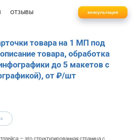
И
ОТЗЫВЫ
консультация
рточки товара на 1 МП под
описание товара, обработка
инфографики до 5 макетов с
графикой), от ₽/шт
за
тплейса — это структурированная страница с