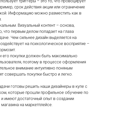
пользует триггеры – это то, что провоцирует
пример, срок действия акции или ограничение
дкой. Информацию можно разместить как в
.
кальным. Визуальный контент – основа,
о, что первым делом попадает на глаза
даче. Чем сильнее дизайн выделяется на
воздействует на психологическое восприятие –
тормозит.
и его покупки должен быть максимально
ользователя, поэтому в процессе оформления
тельное внимание интуитивно поняным
ят совершать покупки быстро и легко.
дачи готовы решить наши дизайнеры в купе с
ком, которые прошли профильное обучение по
 и имеют достаточный опыт в создании
 магазина на маркетплейсе.