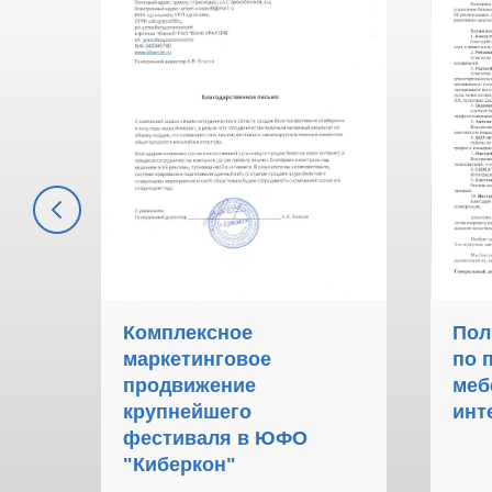
тинг
Комплексное
Пол
до
маркетинговое
по 
продвижение
меб
крупнейшего
инт
фестиваля в ЮФО
"Киберкон"