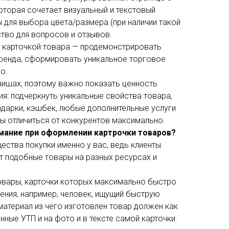
оторая сочетает визуальный и текстовый
ы для выбора цвета/размера (при наличии такой
тво для вопросов и отзывов.
 карточкой товара — продемонстрировать
ренда, сформировать уникальное торговое
о.
нишах, поэтому важно показать ценность
я: подчеркнуть уникальные свойства товара,
одарки, кэшбек, любые дополнительные услуги
бы отличиться от конкурентов максимально.
мание при оформлении картрочки товаров?
ства покупки именно у вас, ведь клиенты
т подобные товары на разных ресурсах и
товары, карточки которых максимально быстро
ения, например, человек, ищущий быструю
материал из чего изготовлен товар должен как
ные УТП и на фото и в тексте самой карточки.