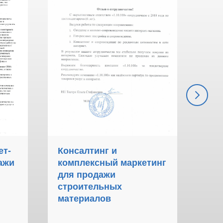
ет-
Консалтинг и
Ко
ажи
комплексный маркетинг
пр
для продажи
авт
строительных
материалов