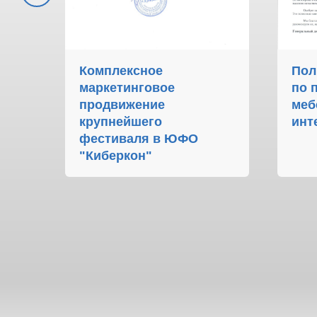
тинг
Комплексное
Пол
до
маркетинговое
по 
продвижение
меб
крупнейшего
инт
фестиваля в ЮФО
"Киберкон"