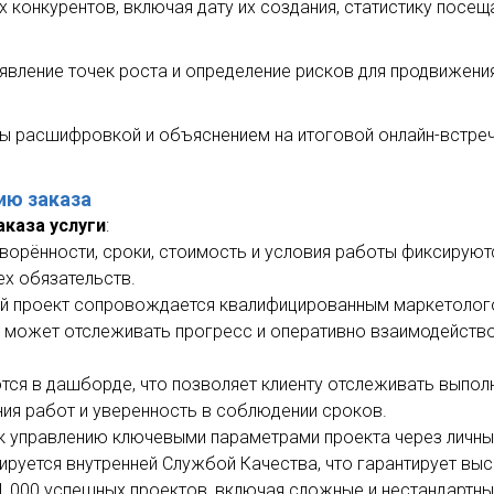
ах конкурентов, включая дату их создания, статистику пос
явление точек роста и определение рисков для продвижения
ы расшифровкой и объяснением на итоговой онлайн-встрече
ию заказа
аказа услуги
:
оворённости, сроки, стоимость и условия работы фиксирую
ех обязательств.
ый проект сопровождается квалифицированным маркетолог
нт может отслеживать прогресс и оперативно взаимодейство
ются в дашборде, что позволяет клиенту отслеживать выпо
ния работ и уверенность в соблюдении сроков.
п к управлению ключевыми параметрами проекта через личны
лируется внутренней Службой Качества, что гарантирует вы
 1 000 успешных проектов, включая сложные и нестандартны