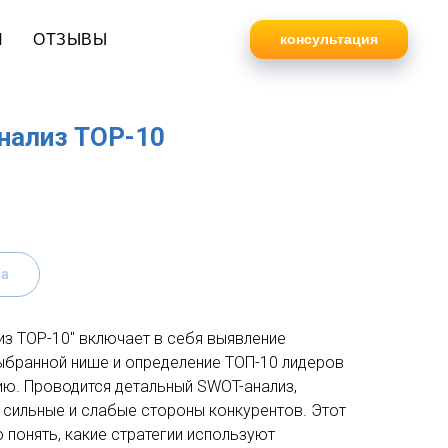
И
ОТЗЫВЫ
консультация
нализ TOP-10
за
из TOP-10" включает в себя выявление
ыбранной нише и определение ТОП-10 лидеров
ию. Проводится детальный SWOT-анализ,
 сильные и слабые стороны конкурентов. Этот
о понять, какие стратегии используют