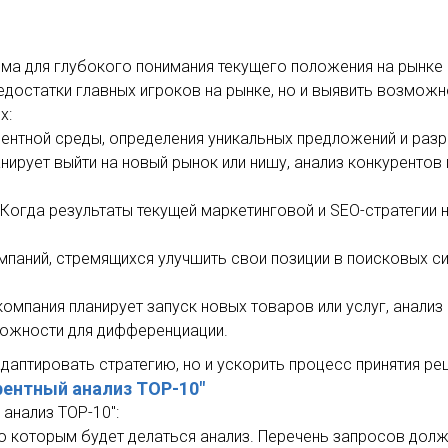
а для глубокого понимания текущего положения на рынке и
едостатки главных игроков на рынке, но и выявить возможн
х:
рентной среды, определения уникальных предложений и раз
ланирует выйти на новый рынок или нишу, анализ конкуренто
: Когда результаты текущей маркетинговой и SEO-стратегии
омпаний, стремящихся улучшить свои позиции в поисковых с
 компания планирует запуск новых товаров или услуг, анали
можности для дифференциации.
даптировать стратегию, но и ускорить процесс принятия ре
рентный анализ TOP-10"
 анализ TOP-10":
о которым будет делаться анализ. Перечень запросов долж