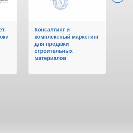
ет-
Консалтинг и
Ко
ажи
комплексный маркетинг
пр
для продажи
авт
строительных
материалов