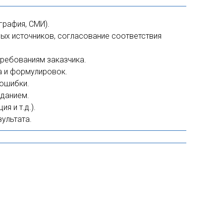
графия, СМИ).
ых источников, согласование соответствия
требованиям заказчика.
а и формулировок.
 ошибки.
аданием.
я и т.д.).
ультата.