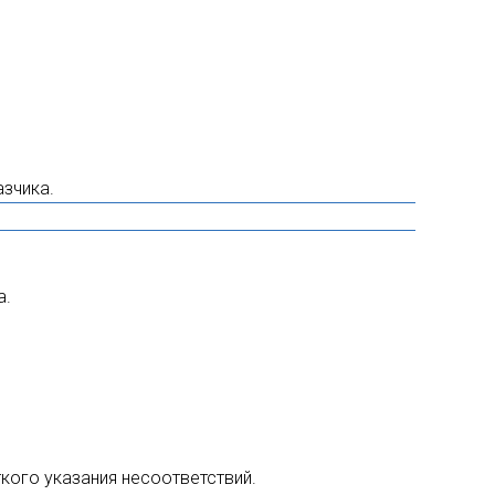
азчика.
а.
ткого указания несоответствий.