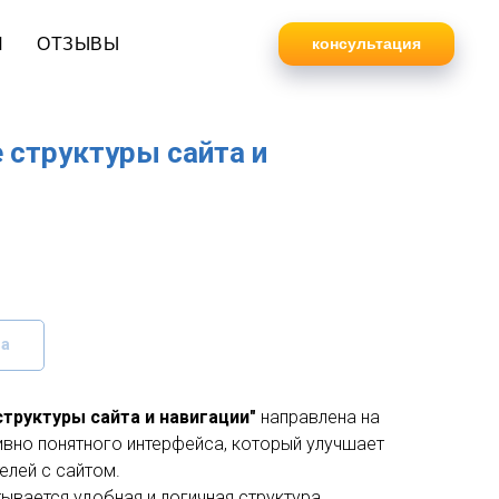
И
ОТЗЫВЫ
консультация
 структуры сайта и
за
структуры сайта и навигации"
направлена на
ивно понятного интерфейса, который улучшает
елей с сайтом.
ывается удобная и логичная структура,